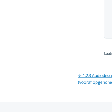
Laat
← 1.2.3 Audiodescr
(vooraf opgenom
Richtlij