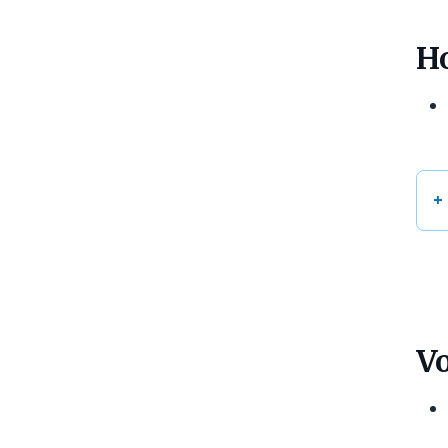
Ho
Vo