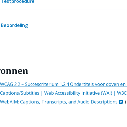
Testprocedure
Beoordeling
ronnen
WCAG 2.2 – Succescriterium 1.2.4 Ondertitels voor doven en 
Captions/Subtitles | Web Accessibility Initiative (WAI) | W3C
WebAIM: Captions, Transcripts, and Audio Descriptions
(