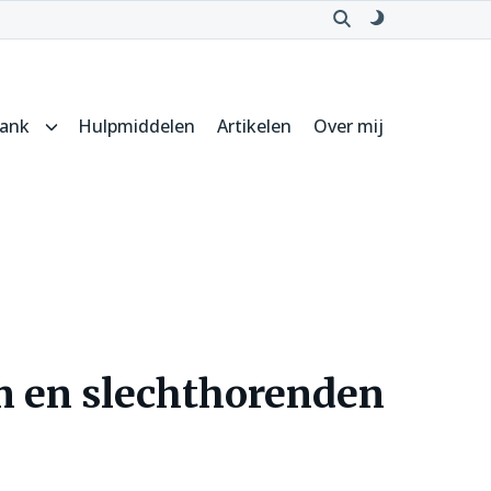
Open
Schakel
zoeken
naar
donker
thema
bank
Hulpmiddelen
Artikelen
Over mij
Submenu
voor
Kennisbank
en en slechthorenden