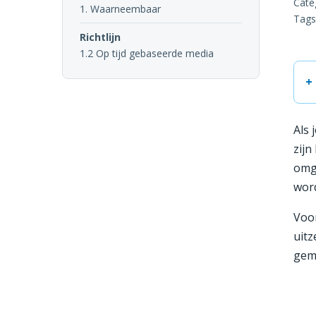
Cate
1. Waarneembaar
Tags
Richtlijn
1.2 Op tijd gebaseerde media
Als 
zijn
omge
word
Voo
uitz
gem