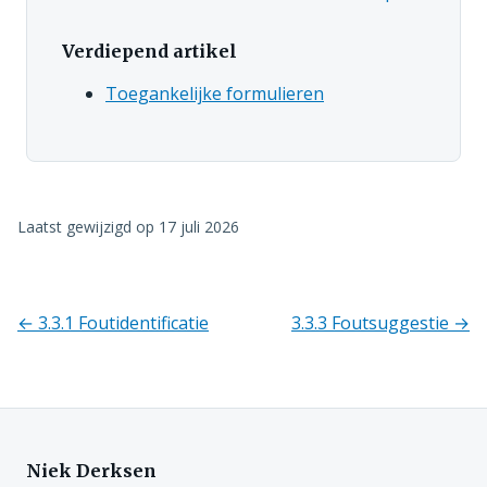
Verdiepend artikel
Toegankelijke formulieren
Laatst gewijzigd op
17 juli 2026
← 3.3.1 Foutidentificatie
3.3.3 Foutsuggestie →
Richtlijnen
navigatie
Niek Derksen