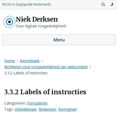
WCAG in begrijpelijk Nederlands
Open
Sch
zoeken
naa
Niek Derksen
don
th
Over digitale toegankelijkheid
Menu
Home
Kennisbank
Richtlijnen voor toegankelijkheid van webcontent
3.3.2 Labels of instructies
3.3.2 Labels of instructies
Categorieën:
Formulieren
Tags:
Ontwikkelaar
,
Redacteur
,
Vormgever