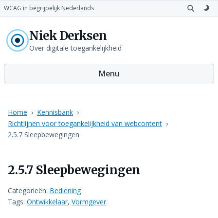
WCAG in begrijpelijk Nederlands
Open
Sch
zoeken
naa
Niek Derksen
don
th
Over digitale toegankelijkheid
Menu
Home
Kennisbank
Richtlijnen voor toegankelijkheid van webcontent
2.5.7 Sleepbewegingen
2.5.7 Sleepbewegingen
Categorieën:
Bediening
Tags:
Ontwikkelaar
,
Vormgever