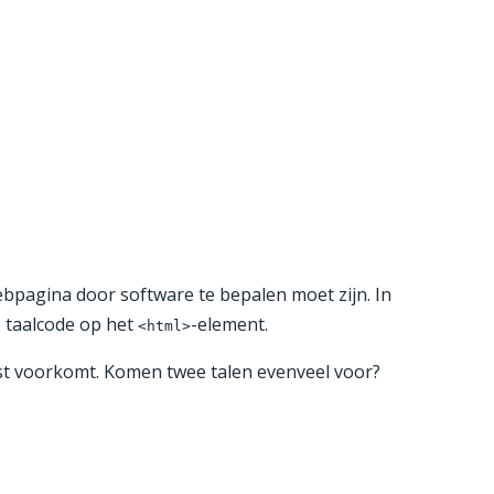
ebpagina door software te bepalen moet zijn. In
e taalcode op het
-element.
<html>
eest voorkomt. Komen twee talen evenveel voor?