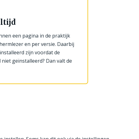
ltijd
nnen een pagina in de praktijk
chermlezer en per versie. Daarbij
nstalleerd zijn voordat de
 niet geïnstalleerd? Dan valt de
instellen. Soms kan dit ook via de instellingen