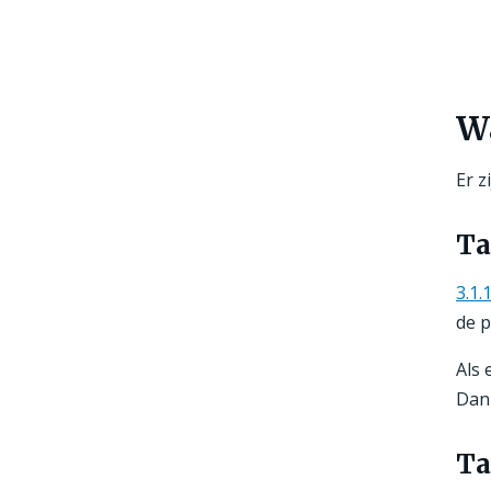
W
Er z
Ta
3.1.
de p
Als 
Dan 
Ta