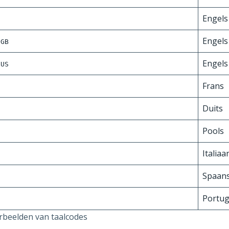
Engels
Engels 
-GB
Engels
-US
Frans
Duits
Pools
Italiaa
Spaan
Portu
rbeelden van taalcodes