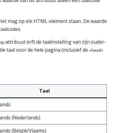
s waarde van dit attribuut alleen een taalcode
. Het mag op elk HTML-element staan. De waarde
taalcodes.
-attribuut erft de taalinstelling van zijn ouder-
ng
die taal voor de hele pagina (inclusief de
<head>
Taal
lands
ands (Nederlands)
ands (België/Vlaams)