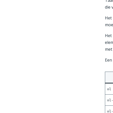
Taa
die 
Het
moe
Het 
ele
met
Een 
nl
nl
nl