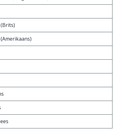
(Brits)
 (Amerikaans)
ns
s
gees