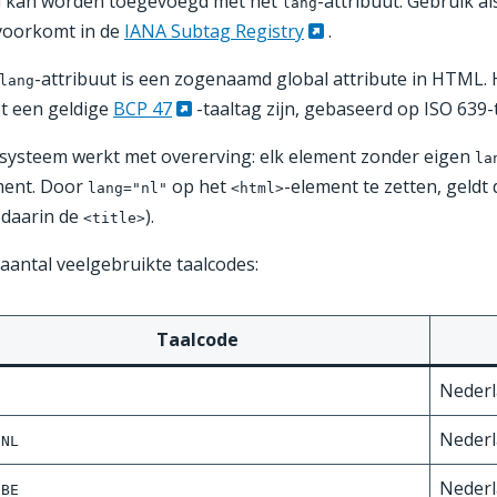
l kan worden toegevoegd met het
-attribuut. Gebruik al
lang
voorkomt in de
IANA Subtag Registry
.
-attribuut is een zogenaamd global attribute in HTML
lang
t een geldige
BCP 47
-taaltag zijn, gebaseerd op ISO 639-
systeem werkt met overerving: elk element zonder eigen
la
ment. Door
op het
-element te zetten, geldt 
lang="nl"
<html>
 daarin de
).
<title>
aantal veelgebruikte taalcodes:
Taalcode
Neder
Nederl
-NL
Nederl
-BE