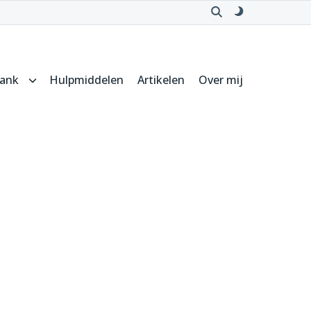
Open
Schakel
zoeken
naar
donker
thema
bank
Hulpmiddelen
Artikelen
Over mij
Submenu
voor
Kennisbank