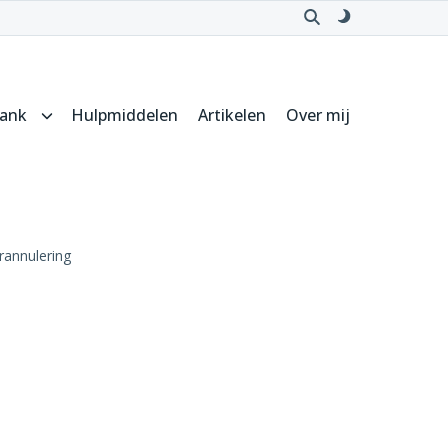
Open
Schakel
zoeken
naar
donker
thema
bank
Hulpmiddelen
Artikelen
Over mij
Submenu
voor
Kennisbank
rannulering