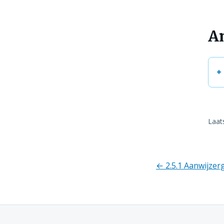
An
Laat
← 2.5.1 Aanwijze
Richtlij