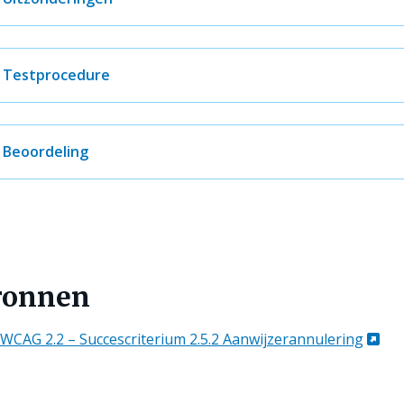
Testprocedure
Beoordeling
ronnen
WCAG 2.2 – Succescriterium 2.5.2 Aanwijzerannulering