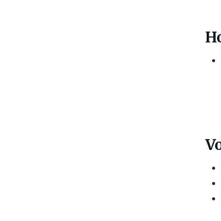
Ho
Vo