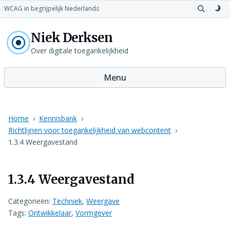
WCAG in begrijpelijk Nederlands
Open
Sch
zoeken
naa
Niek Derksen
don
th
Over digitale toegankelijkheid
Menu
Home
Kennisbank
Richtlijnen voor toegankelijkheid van webcontent
1.3.4 Weergavestand
1.3.4 Weergavestand
Categorieën:
Techniek
,
Weergave
Tags:
Ontwikkelaar
,
Vormgever