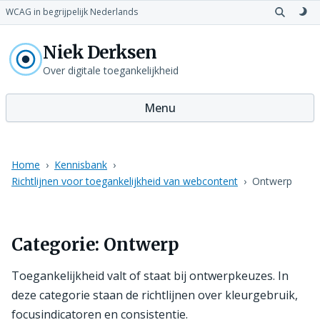
WCAG in begrijpelijk Nederlands
Open
Sch
zoeken
naa
Niek Derksen
don
th
Over digitale toegankelijkheid
Menu
Home
Kennisbank
Richtlijnen voor toegankelijkheid van webcontent
Ontwerp
Categorie:
Ontwerp
Toegankelijkheid valt of staat bij ontwerpkeuzes. In
deze categorie staan de richtlijnen over kleurgebruik,
focusindicatoren en consistentie.