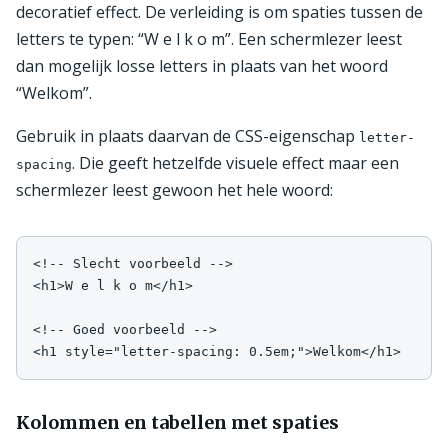
decoratief effect. De verleiding is om spaties tussen de
letters te typen: “W e l k o m”. Een schermlezer leest
dan mogelijk losse letters in plaats van het woord
“Welkom”.
Gebruik in plaats daarvan de CSS-eigenschap
letter-
. Die geeft hetzelfde visuele effect maar een
spacing
schermlezer leest gewoon het hele woord:
<!-- Slecht voorbeeld -->

<h1>W e l k o m</h1>

<!-- Goed voorbeeld -->

<h1 style="letter-spacing: 0.5em;">Welkom</h1>
Kolommen en tabellen met spaties