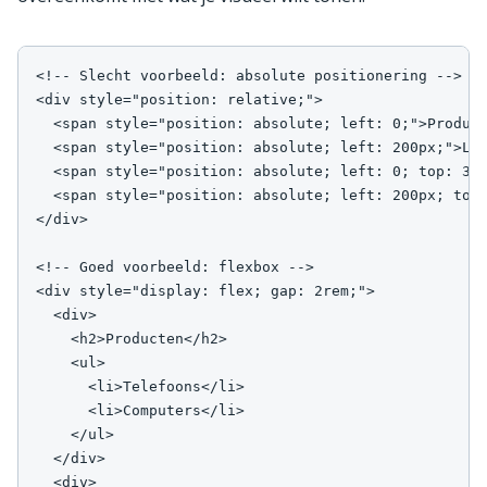
<!-- Slecht voorbeeld: absolute positionering -->

<div style="position: relative;">

  <span style="position: absolute; left: 0;">Product
  <span style="position: absolute; left: 200px;">Loc
  <span style="position: absolute; left: 0; top: 30p
  <span style="position: absolute; left: 200px; top:
</div>

<!-- Goed voorbeeld: flexbox -->

<div style="display: flex; gap: 2rem;">

  <div>

    <h2>Producten</h2>

    <ul>

      <li>Telefoons</li>

      <li>Computers</li>

    </ul>

  </div>

  <div>
