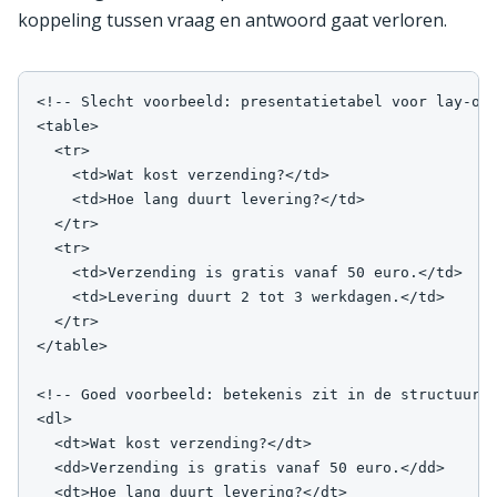
koppeling tussen vraag en antwoord gaat verloren.
<!-- Slecht voorbeeld: presentatietabel voor lay-out
<table>

  <tr>

    <td>Wat kost verzending?</td>

    <td>Hoe lang duurt levering?</td>

  </tr>

  <tr>

    <td>Verzending is gratis vanaf 50 euro.</td>

    <td>Levering duurt 2 tot 3 werkdagen.</td>

  </tr>

</table>

<!-- Goed voorbeeld: betekenis zit in de structuur -
<dl>

  <dt>Wat kost verzending?</dt>

  <dd>Verzending is gratis vanaf 50 euro.</dd>

  <dt>Hoe lang duurt levering?</dt>
