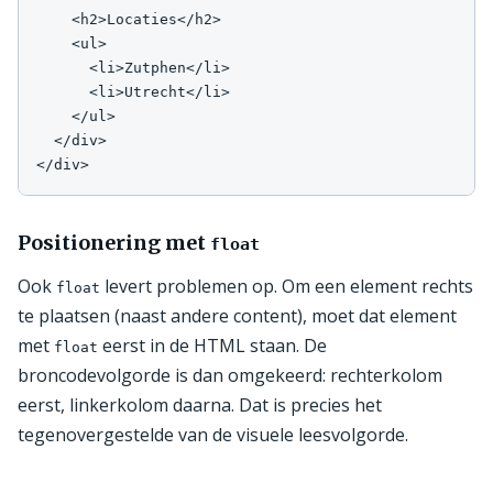
    <h2>Locaties</h2>

    <ul>

      <li>Zutphen</li>

      <li>Utrecht</li>

    </ul>

  </div>

</div>
Positionering met
float
Ook
levert problemen op. Om een element rechts
float
te plaatsen (naast andere content), moet dat element
met
eerst in de HTML staan. De
float
broncodevolgorde is dan omgekeerd: rechterkolom
eerst, linkerkolom daarna. Dat is precies het
tegenovergestelde van de visuele leesvolgorde.