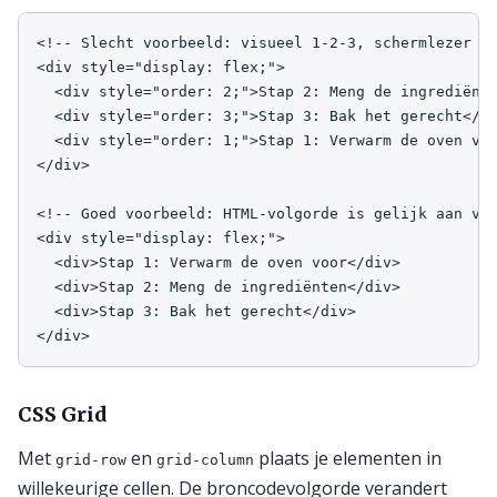
<!-- Slecht voorbeeld: visueel 1-2-3, schermlezer le
<div style="display: flex;">

  <div style="order: 2;">Stap 2: Meng de ingrediënte
  <div style="order: 3;">Stap 3: Bak het gerecht</di
  <div style="order: 1;">Stap 1: Verwarm de oven voo
</div>

<!-- Goed voorbeeld: HTML-volgorde is gelijk aan vis
<div style="display: flex;">

  <div>Stap 1: Verwarm de oven voor</div>

  <div>Stap 2: Meng de ingrediënten</div>

  <div>Stap 3: Bak het gerecht</div>

</div>
CSS Grid
Met
en
plaats je elementen in
grid-row
grid-column
willekeurige cellen. De broncodevolgorde verandert