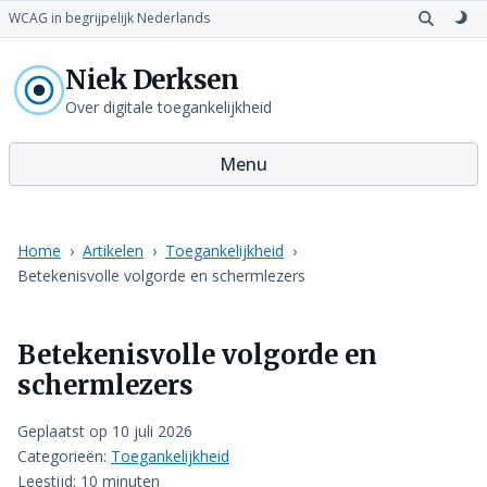
WCAG in begrijpelijk Nederlands
Open
Sch
zoeken
naa
Niek Derksen
don
th
Over digitale toegankelijkheid
Menu
Home
Artikelen
Toegankelijkheid
Betekenisvolle volgorde en schermlezers
Betekenisvolle volgorde en
schermlezers
Geplaatst op
10 juli 2026
Categorieën:
Toegankelijkheid
Leestijd: 10 minuten