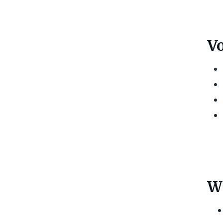
Vo
Wi