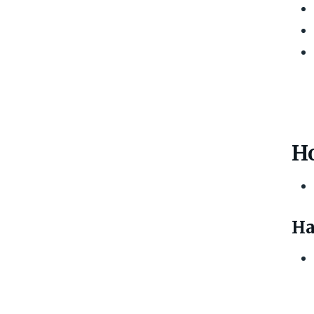
Ho
Ha