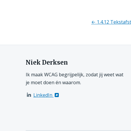
← 1.4.12 Tekstafs
Richtlij
Niek Derksen
navigati
Ik maak WCAG begrijpelijk, zodat jij weet wat
je moet doen én waarom.
LinkedIn