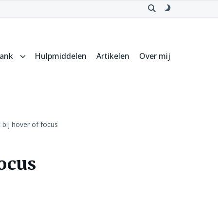
Open
Schakel
zoeken
naar
donker
thema
bank
Hulpmiddelen
Artikelen
Over mij
Submenu
voor
Kennisbank
 bij hover of focus
focus