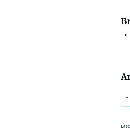
B
An
Laat