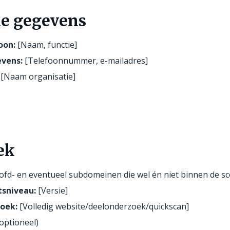
e gegevens
oon:
[Naam, functie]
vens:
[Telefoonnummer, e-mailadres]
[Naam organisatie]
ek
fd- en eventueel subdomeinen die wel én niet binnen de sc
tsniveau:
[Versie]
oek:
[Volledig website/deelonderzoek/quickscan]
optioneel)