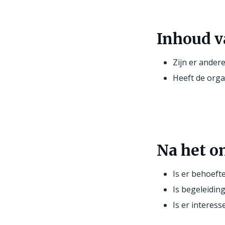
Inhoud v
Zijn er ander
Heeft de orga
Na het o
Is er behoeft
Is begeleidin
Is er interess