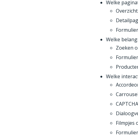
Welke paginat
Overzicht
Detailpag
Formulier
Welke belangr
Zoeken o
Formulier
Producten
Welke interac
Accordeo
Carrousel
CAPTCH
Dialoogv
Filmpjes 
Formulie