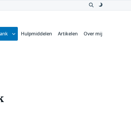
Open
Schakel
zoeken
naar
donker
thema
bank
Hulpmiddelen
Artikelen
Over mij
Submenu
voor
Kennisbank
k