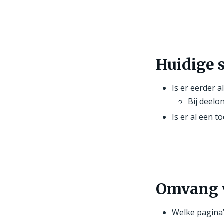
Huidige 
Is er eerder 
Bij deelo
Is er al een t
Omvang 
Welke pagina