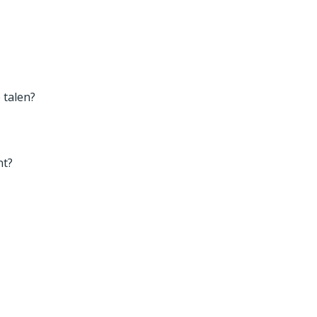
 talen?
nt?