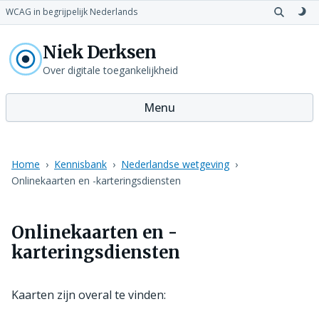
WCAG in begrijpelijk Nederlands
Open
Sch
zoeken
naa
Niek Derksen
don
th
Over digitale toegankelijkheid
Menu
Home
Kennisbank
Nederlandse wetgeving
Onlinekaarten en -karteringsdiensten
Onlinekaarten en -
karteringsdiensten
Kaarten zijn overal te vinden: