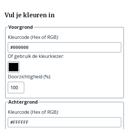
Vul je kleuren in
Voorgrond
Kleurcode (Hex of RGB):
Of gebruik de kleurkiezer:
Voer
100
een
is
Doorzichtigheid (%):
hex-
volledig
waarde
ondoorzichtig,
in
0
Achtergrond
zoals
is
Kleurcode (Hex of RGB):
#FF0000
volledig
of
transparant
een