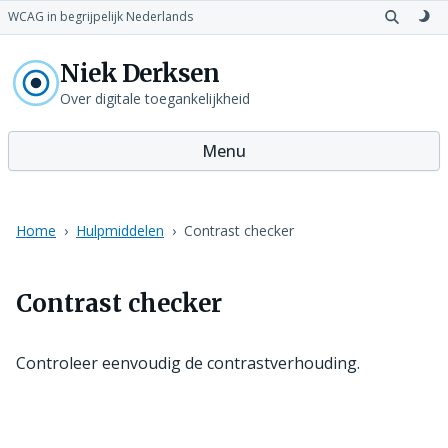
WCAG in begrijpelijk Nederlands
Open
Sch
zoeken
naa
Niek Derksen
don
th
Over digitale toegankelijkheid
Menu
Home
Hulpmiddelen
Contrast checker
Contrast checker
Controleer eenvoudig de contrastverhouding.