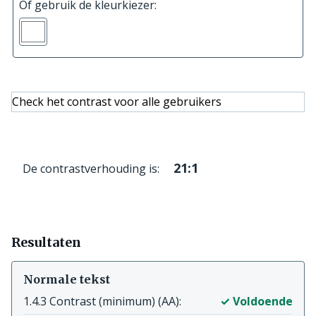
Of gebruik de kleurkiezer:
Voer
RGB-
een
waarde
hex-
zoals
waarde
rgb(255,0,0)
in
zoals
Check het contrast voor alle gebruikers
#FFFFFF
of
(21
een
21:1
De contrastverhouding is:
staat
RGB-
tot
waarde
1)
zoals
rgb(255,255,255)
Resultaten
Normale tekst
1.4.3 Contrast (minimum) (AA):
✓ Voldoende