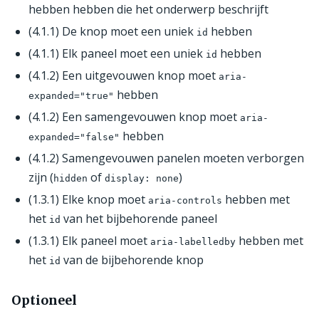
hebben hebben die het onderwerp beschrijft
(4.1.1) De knop moet een uniek
hebben
id
(4.1.1) Elk paneel moet een uniek
hebben
id
(4.1.2) Een uitgevouwen knop moet
aria-
hebben
expanded="true"
(4.1.2) Een samengevouwen knop moet
aria-
hebben
expanded="false"
(4.1.2) Samengevouwen panelen moeten verborgen
zijn (
of
)
hidden
display: none
(1.3.1) Elke knop moet
hebben met
aria-controls
het
van het bijbehorende paneel
id
(1.3.1) Elk paneel moet
hebben met
aria-labelledby
het
van de bijbehorende knop
id
Optioneel