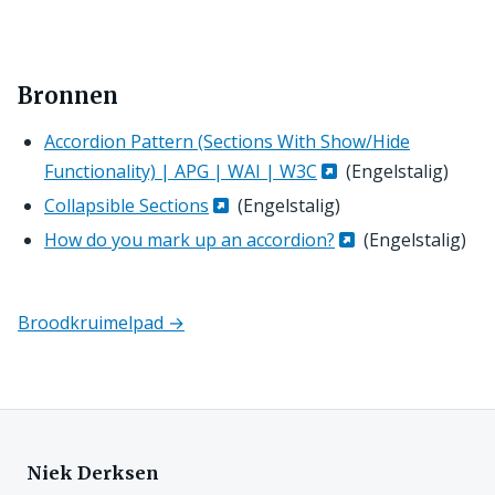
Bronnen
Accordion Pattern (Sections With Show/Hide
Functionality) | APG | WAI | W3C
(Engelstalig)
Collapsible Sections
(Engelstalig)
How do you mark up an accordion?
(Engelstalig)
Broodkruimelpad →
Componenten
navigatie
Niek Derksen