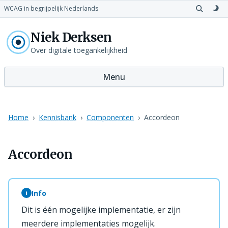
WCAG in begrijpelijk Nederlands
Open
Sch
zoeken
naa
Niek Derksen
don
th
Over digitale toegankelijkheid
Menu
Home
Kennisbank
Componenten
Accordeon
Accordeon
Info
i
Dit is één mogelijke implementatie, er zijn
meerdere implementaties mogelijk.