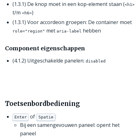
(1.3.1) De knop moet in een kop-element staan (
<h1>
t/m
)
<h6>
(1.3.1) Voor accordeon groepen: De container moet
met
hebben
role="region"
aria-label
Component eigenschappen
(4.1.2) Uitgeschakelde panelen:
disabled
Toetsenbordbediening
of
:
Enter
Spatie
Bij een samengevouwen paneel: opent het
paneel