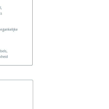
l,
ks
oegankelijke
bels,
kheid