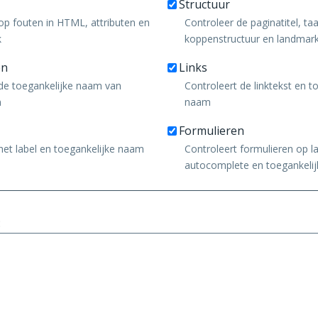
Structuur
op fouten in HTML, attributen en
Controleer de paginatitel, taa
k
koppenstructuur en landmar
en
Links
 de toegankelijke naam van
Controleert de linktekst en t
n
naam
Formulieren
het label en toegankelijke naam
Controleert formulieren op la
autocomplete en toegankelij
: